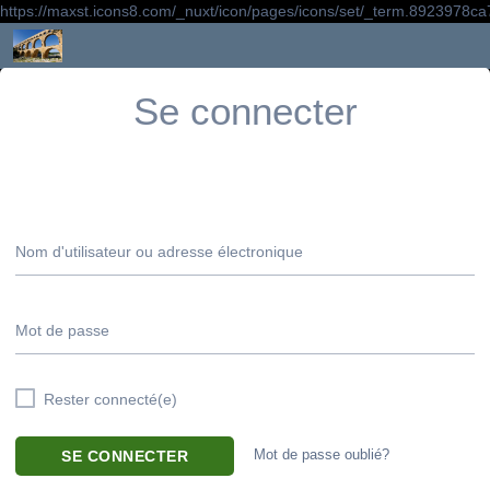
https://maxst.icons8.com/_nuxt/icon/pages/icons/set/_term.8923978c
Technologie collège 5° - Ouvrages dans le
Se connecter
monde
Nom d'utilisateur ou adresse électronique
Mot de passe
Rester connecté(e)
SE CONNECTER
Mot de passe oublié?